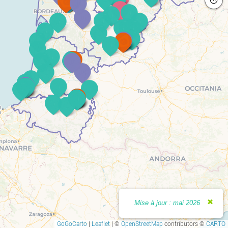
Mise à jour : mai 2026
GoGoCarto
|
Leaflet
|
©
OpenStreetMap
contributors ©
CARTO